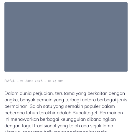
-
-
RAf4L
21 June 2026
10:24 am
Dalam dunia perjudian, terutama yang berkaitan dengan
angka, banyak pemain yang terbagi antara berbagai jenis
permainan. Salah satu yang semakin populer dalam
beberapa tahun terakhir adalah Bupatitogel. Permainan
ini menawarkan berbagai keunggulan dibandingkan
dengan togel tradisional yang telah ada sejak lama.