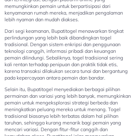
memungkinkan pemain untuk berpartisipasi dari
kenyamanan rumah mereka, menjadikan pengalaman
lebih nyaman dan mudah diakses.
Dari segi keamanan, Bupatitogel menawarkan tingkat
perlindungan yang lebih baik dibandingkan togel
tradisional. Dengan sistem enkripsi dan penggunaan
teknologi canggih, informasi pribadi dan keuangan
pemain dilindungi. Sebaliknya, togel tradisional sering
kali rentan terhadap penipuan dan praktik tidak etis,
karena transaksi dilakukan secara tunai dan bergantung
pada kepercayaan antara pemain dan bandar.
Selain itu, Bupatitogel menyediakan berbagai pilihan
permainan dan variasi yang lebih banyak, memungkinkan
pemain untuk mengeksplorasi strategi berbeda dan
meningkatkan peluang mereka untuk menang. Togel
tradisional biasanya lebih terbatas dalam hal pilihan
taruhan, sehingga kurang menarik bagi pemain yang
mencari variasi. Dengan fitur-fitur canggih dan