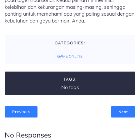
pada togel tradisional. Kedua pilihan ini memiliki
kelebihan dan kekurangan masing-masing, sehingga
penting untuk memahami apa yang paling sesuai dengan
kebutuhan dan gaya bermain Anda.
CATEGORIES:
GAME ONLINE
TAGS:
No tags
Previous
Next
No Responses