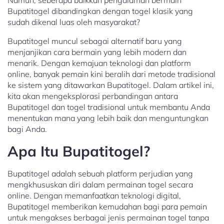
Namun, seberapa baikkah pengalaman bermain
Bupatitogel dibandingkan dengan togel klasik yang
sudah dikenal luas oleh masyarakat?
Bupatitogel muncul sebagai alternatif baru yang
menjanjikan cara bermain yang lebih modern dan
menarik. Dengan kemajuan teknologi dan platform
online, banyak pemain kini beralih dari metode tradisional
ke sistem yang ditawarkan Bupatitogel. Dalam artikel ini,
kita akan mengeksplorasi perbandingan antara
Bupatitogel dan togel tradisional untuk membantu Anda
menentukan mana yang lebih baik dan menguntungkan
bagi Anda.
Apa Itu Bupatitogel?
Bupatitogel adalah sebuah platform perjudian yang
mengkhususkan diri dalam permainan togel secara
online. Dengan memanfaatkan teknologi digital,
Bupatitogel memberikan kemudahan bagi para pemain
untuk mengakses berbagai jenis permainan togel tanpa