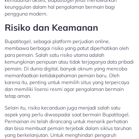
kemudahan akses, Bupatitogel jelas menawarkan
keunggulan dalam hal pengalaman bermain bagi
pengguna modern.
Risiko dan Keamanan
Bupatitogel, sebagai platform perjudian online,
membawa berbagai risiko yang patut diperhatikan oleh
para pemain. Salah satu risiko utama adalah
kemungkinan penipuan atau tidak terjaganya data pribadi
pemain. Di dunia digital, banyak oknum yang mencoba
memanfaatkan ketidakpahaman pemain baru. Oleh
karena itu, penting untuk memilih situs yang terpercaya
dan memiliki lisensi resmi agar pengalaman bermain
tetap aman.
Selain itu, risiko kecanduan juga menjadi salah satu
aspek yang perlu diwaspadai saat bermain Bupatitogel.
Permainan ini telah dirancang untuk menarik perhatian
dan bisa membuat pemain terjebak dalam siklus taruhan
yang berkelanjutan. Untuk menghindari pengaruh