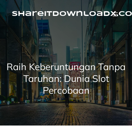
Skip
to
content
shareitdownloadx.c
Raih Keberuntungan Tanpa
Taruhan: Dunia Slot
Percobaan