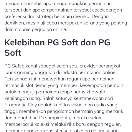
mengetahui seberapa menguntungkan permainan
tersebut dan apakah permainan tersebut cocok dengan
preferensi dan strategi bermain mereka. Dengan
demikian, mesin uji coba merupakan sarana yang penting
dalam dunia perjudian online.
Kelebihan PG Soft dan PG
Soft
PG Soft dikenal sebagai salah satu provider perangkat
lunak gaming unggulan di industri permainan online.
Perusahaan ini menawarkan ragam tipe permainan,
termasuk slot demo yang memberi kesempatan pemain
untuk menguji permainan tanpa harus khawatir
kehilangan uang. Salah satunya keistimewaan dari
Pragmatic Play adalah kualitas visual dan audio yang
tinggi, memberikan pengalaman bermain yang menarik
dan menghibur. Di samping itu, mereka selalu
memperbarui koleksi melalui rilis baru dengan reguler,
mempertahankan konsistensi terobosan dalam setiap