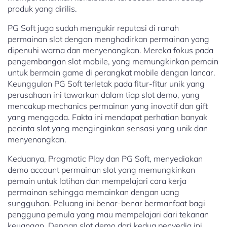
produk yang dirilis.
PG Soft juga sudah mengukir reputasi di ranah
permainan slot dengan menghadirkan permainan yang
dipenuhi warna dan menyenangkan. Mereka fokus pada
pengembangan slot mobile, yang memungkinkan pemain
untuk bermain game di perangkat mobile dengan lancar.
Keunggulan PG Soft terletak pada fitur-fitur unik yang
perusahaan ini tawarkan dalam tiap slot demo, yang
mencakup mechanics permainan yang inovatif dan gift
yang menggoda. Fakta ini mendapat perhatian banyak
pecinta slot yang menginginkan sensasi yang unik dan
menyenangkan.
Keduanya, Pragmatic Play dan PG Soft, menyediakan
demo account permainan slot yang memungkinkan
pemain untuk latihan dan mempelajari cara kerja
permainan sehingga memainkan dengan uang
sungguhan. Peluang ini benar-benar bermanfaat bagi
pengguna pemula yang mau mempelajari dari tekanan
keuangan. Dengan slot demo dari kedua penyedia ini,