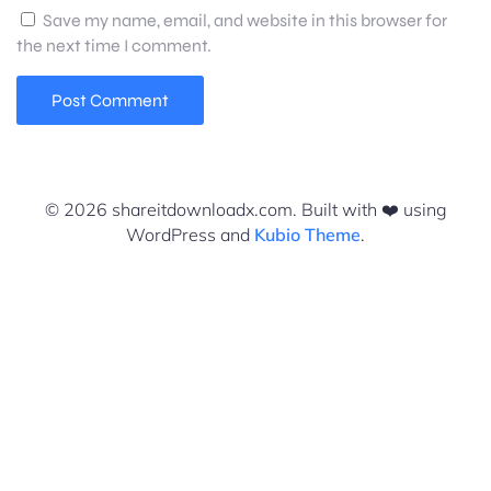
Save my name, email, and website in this browser for
the next time I comment.
© 2026 shareitdownloadx.com. Built with ❤️ using
WordPress and
Kubio Theme
.