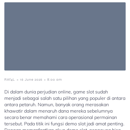
-
-
RAf4L
16 June 2026
8:00 am
Di dalam dunia perjudian online, game slot sudah
menjadi sebagai salah satu pilihan yang populer di antara
antara petaruh. Namun, banyak orang merasakan
khawatir dalam menaruh dana mereka sebelumnya
secara benar memahami cara operasional permainan
tersebut. Pada titik ini fungsi demo slot jadi amat penting.