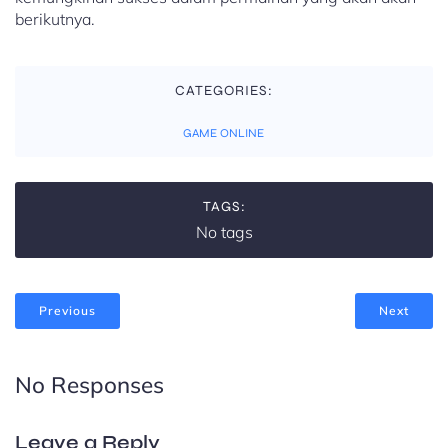
berikutnya.
CATEGORIES:
GAME ONLINE
TAGS:
No tags
Previous
Next
No Responses
Leave a Reply