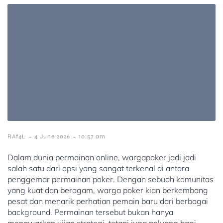
-
-
RAf4L
4 June 2026
10:57 am
Dalam dunia permainan online, wargapoker jadi jadi
salah satu dari opsi yang sangat terkenal di antara
penggemar permainan poker. Dengan sebuah komunitas
yang kuat dan beragam, warga poker kian berkembang
pesat dan menarik perhatian pemain baru dari berbagai
background. Permainan tersebut bukan hanya