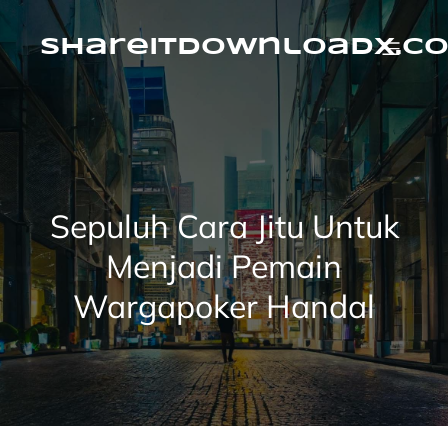
Skip
to
content
shareitdownloadx.c
Sepuluh Cara Jitu Untuk
Menjadi Pemain
Wargapoker Handal