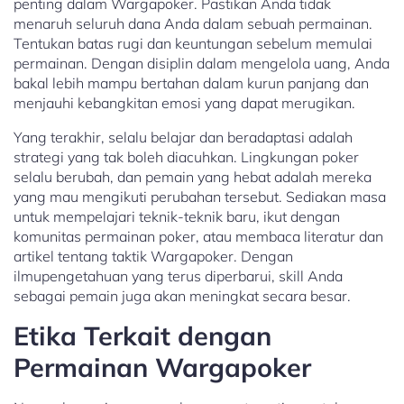
penting dalam Wargapoker. Pastikan Anda tidak
menaruh seluruh dana Anda dalam sebuah permainan.
Tentukan batas rugi dan keuntungan sebelum memulai
permainan. Dengan disiplin dalam mengelola uang, Anda
bakal lebih mampu bertahan dalam kurun panjang dan
menjauhi kebangkitan emosi yang dapat merugikan.
Yang terakhir, selalu belajar dan beradaptasi adalah
strategi yang tak boleh diacuhkan. Lingkungan poker
selalu berubah, dan pemain yang hebat adalah mereka
yang mau mengikuti perubahan tersebut. Sediakan masa
untuk mempelajari teknik-teknik baru, ikut dengan
komunitas permainan poker, atau membaca literatur dan
artikel tentang taktik Wargapoker. Dengan
ilmupengetahuan yang terus diperbarui, skill Anda
sebagai pemain juga akan meningkat secara besar.
Etika Terkait dengan
Permainan Wargapoker