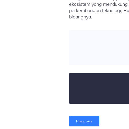
ekosistem yang mendukung k
perkembangan teknologi, Rub
bidangnya.
Previous