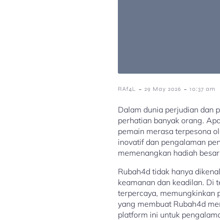
-
-
RAf4L
29 May 2026
10:37 am
Dalam dunia perjudian dan 
perhatian banyak orang. Ap
pemain merasa terpesona ol
inovatif dan pengalaman pe
memenangkan hadiah besar
Rubah4d tidak hanya dikena
keamanan dan keadilan. Di t
terpercaya, memungkinkan p
yang membuat Rubah4d menja
platform ini untuk pengala