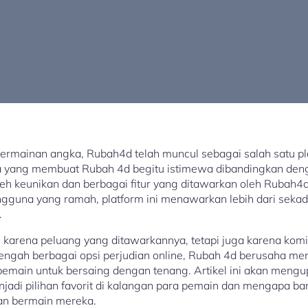
permainan angka, Rubah4d telah muncul sebagai salah satu p
a yang membuat Rubah 4d begitu istimewa dibandingkan deng
eh keunikan dan berbagai fitur yang ditawarkan oleh Rubah
ngguna yang ramah, platform ini menawarkan lebih dari seka
.
l karena peluang yang ditawarkannya, tetapi juga karena ko
engah berbagai opsi perjudian online, Rubah 4d berusaha me
emain untuk bersaing dengan tenang. Artikel ini akan mengu
di pilihan favorit di kalangan para pemain dan mengapa ban
man bermain mereka.