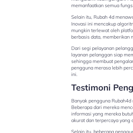
memanfaatkan semua fungsi
Selain itu, Rubah 4d menawar
Inovasi ini mencakup algori
mungkin terlewat oleh platf
berbasis data, memberikan 
Dari segi pelayanan pelang
layanan pelanggan siap me
sehingga membuat pengalam
pengguna merasa lebih perc
ini.
Testimoni Pen
Banyak pengguna Rubah4d m
Beberapa dari mereka menc
informasi yang mereka butu
akurat dan terpercaya yang 
Selain itu, beberapa pengg