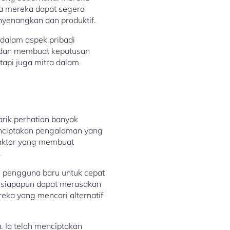
a mereka dapat segera
yenangkan dan produktif.
 dalam aspek pribadi
 dan membuat keputusan
tapi juga mitra dalam
rik perhatian banyak
nciptakan pengalaman yang
faktor yang membuat
.
n pengguna baru untuk cepat
 siapapun dapat merasakan
reka yang mencari alternatif
 Ia telah menciptakan