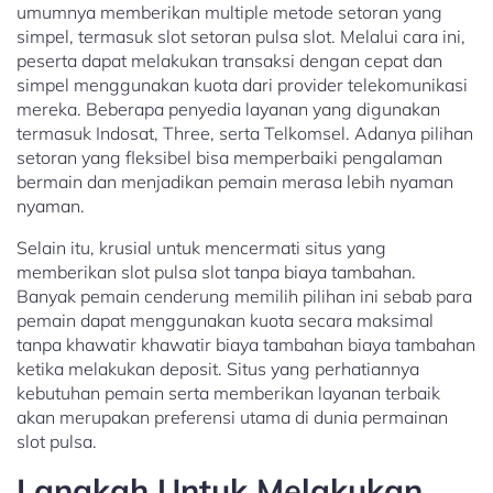
umumnya memberikan multiple metode setoran yang
simpel, termasuk slot setoran pulsa slot. Melalui cara ini,
peserta dapat melakukan transaksi dengan cepat dan
simpel menggunakan kuota dari provider telekomunikasi
mereka. Beberapa penyedia layanan yang digunakan
termasuk Indosat, Three, serta Telkomsel. Adanya pilihan
setoran yang fleksibel bisa memperbaiki pengalaman
bermain dan menjadikan pemain merasa lebih nyaman
nyaman.
Selain itu, krusial untuk mencermati situs yang
memberikan slot pulsa slot tanpa biaya tambahan.
Banyak pemain cenderung memilih pilihan ini sebab para
pemain dapat menggunakan kuota secara maksimal
tanpa khawatir khawatir biaya tambahan biaya tambahan
ketika melakukan deposit. Situs yang perhatiannya
kebutuhan pemain serta memberikan layanan terbaik
akan merupakan preferensi utama di dunia permainan
slot pulsa.
Langkah Untuk Melakukan