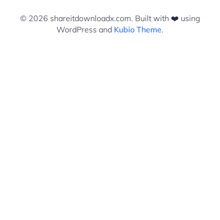
© 2026 shareitdownloadx.com. Built with ❤️ using
WordPress and
Kubio Theme
.