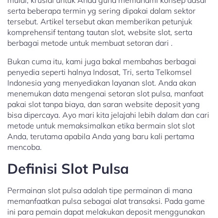
mulai, krusial untuk Anda guna memahami konsep dasar
serta beberapa termin yg sering dipakai dalam sektor
tersebut. Artikel tersebut akan memberikan petunjuk
komprehensif tentang tautan slot, website slot, serta
berbagai metode untuk membuat setoran dari .
Bukan cuma itu, kami juga bakal membahas berbagai
penyedia seperti halnya Indosat, Tri, serta Telkomsel
Indonesia yang menyediakan layanan slot. Anda akan
menemukan data mengenai setoran slot pulsa, manfaat
pakai slot tanpa biaya, dan saran website deposit yang
bisa dipercaya. Ayo mari kita jelajahi lebih dalam dan cari
metode untuk memaksimalkan etika bermain slot slot
Anda, terutama apabila Anda yang baru kali pertama
mencoba.
Definisi Slot Pulsa
Permainan slot pulsa adalah tipe permainan di mana
memanfaatkan pulsa sebagai alat transaksi. Pada game
ini para pemain dapat melakukan deposit menggunakan