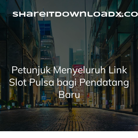
Skip
to
content
shareitdownloadx.c
Petunjuk Menyeluruh Link
Slot Pulsa bagi Pendatang
Baru