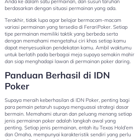
Anda ke dalam satu permainan, dan susun taruhan
berdasarkan dengan situasi permainan yang ada.
Terakhir, tidak lupa agar belajar bermacam-macam
variasi permainan yang tersedia di FerariPoker. Setiap
tipe permainan memiliki taktik yang berbeda serta
dengan memahami mengetahui ciri khas setiap kamu
dapat menyesuaikan pendekatan kamu. Ambil waktumu
untuk berlatih pada berbagai meja supaya semakin mahir
dan siap menghadapi lawan di permainan poker daring.
Panduan Berhasil di IDN
Poker
Supaya meraih keberhasilan di IDN Poker, penting bagi
para pemain petaruh supaya menguasai strategi dasar
bermain. Memahami aturan dan peluang menang setiap
jenis permainan poker adalah langkah awal yang
penting. Setiap jenis permainan, entah itu Texas Hold’em
dan Omaha, mempunyai karakteristik sendiri yang perlu