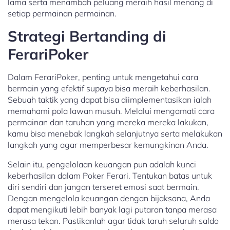
lama serta menambah peluang meraih hasil menang di
setiap permainan permainan.
Strategi Bertanding di
FerariPoker
Dalam FerariPoker, penting untuk mengetahui cara
bermain yang efektif supaya bisa meraih keberhasilan.
Sebuah taktik yang dapat bisa diimplementasikan ialah
memahami pola lawan musuh. Melalui mengamati cara
permainan dan taruhan yang mereka mereka lakukan,
kamu bisa menebak langkah selanjutnya serta melakukan
langkah yang agar memperbesar kemungkinan Anda.
Selain itu, pengelolaan keuangan pun adalah kunci
keberhasilan dalam Poker Ferari. Tentukan batas untuk
diri sendiri dan jangan terseret emosi saat bermain.
Dengan mengelola keuangan dengan bijaksana, Anda
dapat mengikuti lebih banyak lagi putaran tanpa merasa
merasa tekan. Pastikanlah agar tidak taruh seluruh saldo