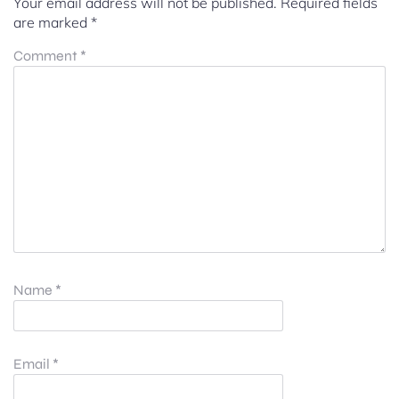
Your email address will not be published.
Required fields
are marked
*
Comment
*
Name
*
Email
*