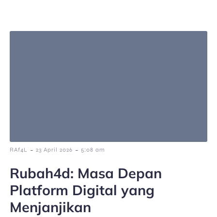
-
-
RAf4L
23 April 2026
5:08 am
Rubah4d: Masa Depan
Platform Digital yang
Menjanjikan