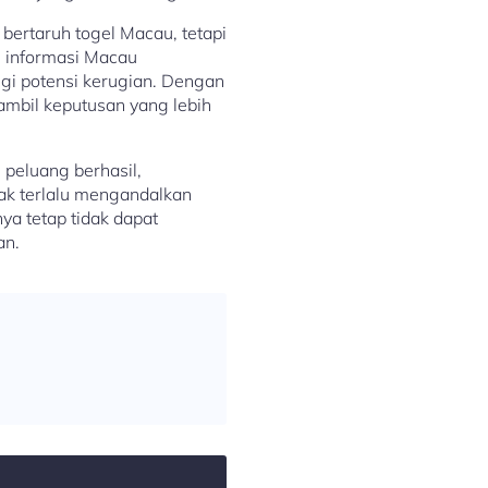
 bertaruh togel Macau, tetapi
 informasi Macau
gi potensi kerugian. Dengan
ambil keputusan yang lebih
 peluang berhasil,
dak terlalu mengandalkan
ya tetap tidak dapat
an.