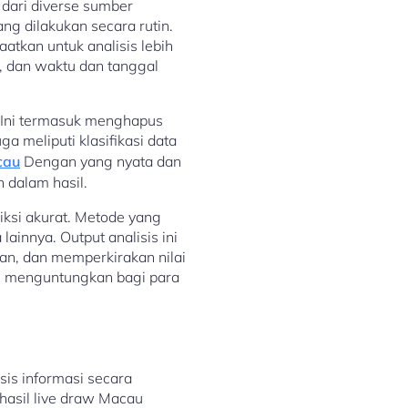
dari diverse sumber
ng dilakukan secara rutin.
atkan untuk analisis lebih
r, dan waktu dan tanggal
. Ini termasuk menghapus
a meliputi klasifikasi data
cau
Dengan yang nyata dan
 dalam hasil.
iksi akurat. Metode yang
lainnya. Output analisis ini
n, dan memperkirakan nilai
dan menguntungkan bagi para
sis informasi secara
hasil live draw Macau