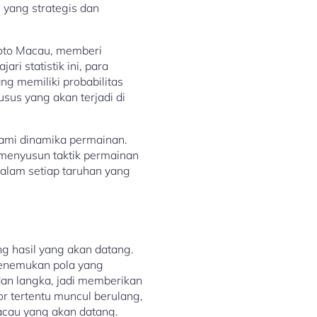
yang strategis dan
toto Macau, memberi
i statistik ini, para
g memiliki probabilitas
usus yang akan terjadi di
ami dinamika permainan.
 menyusun taktik permainan
 dalam setiap taruhan yang
ng hasil yang akan datang.
enemukan pola yang
an langka, jadi memberikan
r tertentu muncul berulang,
acau yang akan datang.