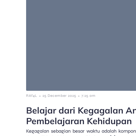
-
-
RAf4L
25 December 2025
7:25 am
Belajar dari Kegagalan A
Pembelajaran Kehidupan
Kegagalan sebagian besar waktu adalah kompone