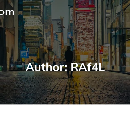
com
Author:
RAf4L