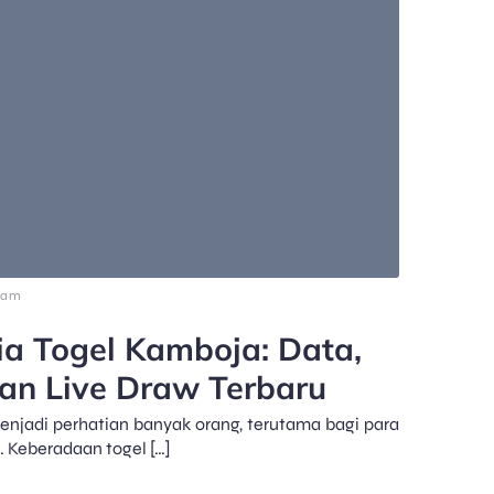
 am
a Togel Kamboja: Data,
an Live Draw Terbaru
enjadi perhatian banyak orang, terutama bagi para
 Keberadaan togel […]