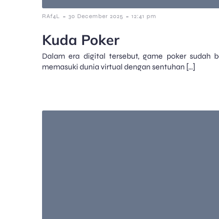
-
-
RAf4L
30 December 2025
12:41 pm
Kuda Poker
Dalam era digital tersebut, game poker sudah 
memasuki dunia virtual dengan sentuhan […]