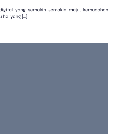
digital yang semakin semakin maju, kemudahan
 hal yang […]