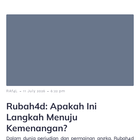
-
-
RAf4L
11 July 2026
6:22 pm
Rubah4d: Apakah Ini
Langkah Menuju
Kemenangan?
Dalam dunia perjudian dan permainan angka, Rubah4d