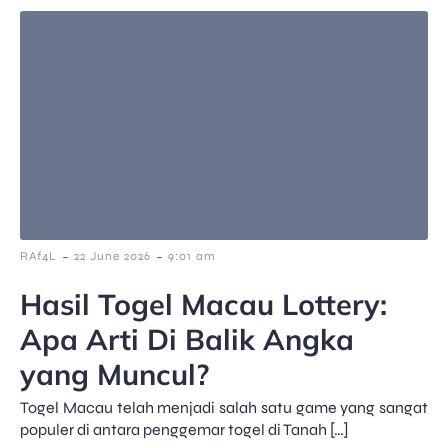
-
-
RAf4L
22 June 2026
9:01 am
Hasil Togel Macau Lottery:
Apa Arti Di Balik Angka
yang Muncul?
Togel Macau telah menjadi salah satu game yang sangat
populer di antara penggemar togel di Tanah […]