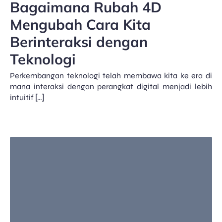
Bagaimana Rubah 4D
Mengubah Cara Kita
Berinteraksi dengan
Teknologi
Perkembangan teknologi telah membawa kita ke era di
mana interaksi dengan perangkat digital menjadi lebih
intuitif […]